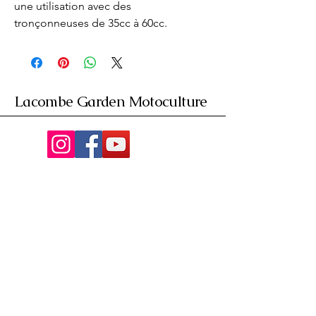
une utilisation avec des 
tronçonneuses de 35cc à 60cc.
Lacombe Garden Motoculture
Av. de la Riante Borie,
Malemort, France
05 55 92 02 76
Lacombebrive@free.fr
Condition general