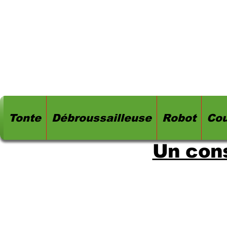
Tonte
Débroussailleuse
Robot
Cou
Un cons