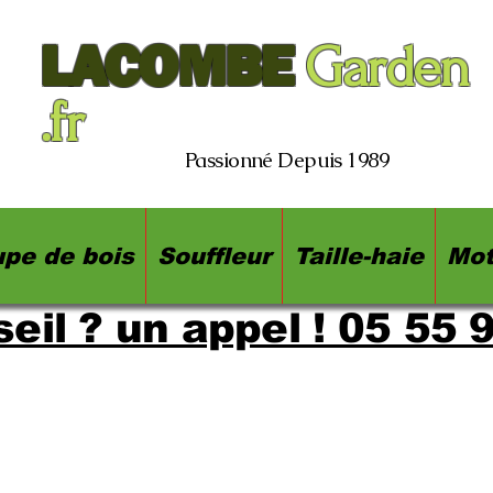
LACOMBE
Garden
.fr
Passionné Depuis 1989
pe de bois
Souffleur
Taille-haie
Mot
eil ? un appel ! 05 55 