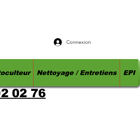
Connexion
oculteur
Nettoyage / Entretiens
EPI
92 02 76