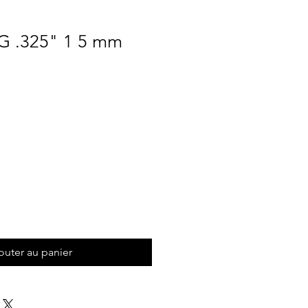
G .325" 1 5 mm
Prix
outer au panier