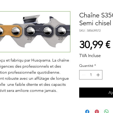
Chaîne S35
Semi chisel
SKU : 585639572
30,99 €
TVA Incluse
u et fabriqu par Husqvarna. La chaîne 
Quantité
*
igences des professionnels et des 
tion professionnelle quotidienne. 
t robuste avec un affûtage de longue 
le  une faible dtente et des capacits 
ivit sera amliore comme jamais.
Aj