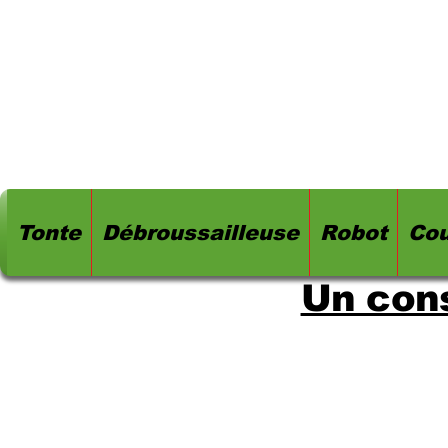
Tonte
Débroussailleuse
Robot
Cou
Un cons