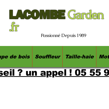
LACOMBE
Garden
.fr
Passionné Depuis 1989
pe de bois
Souffleur
Taille-haie
Mot
eil ? un appel ! 05 55 