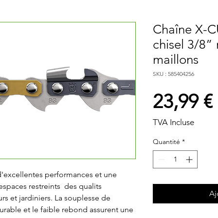
Chaîne X-
chisel 3/8”
maillons
SKU : 585404256
23,99 €
TVA Incluse
Quantité
*
d'excellentes performances et une 
spaces restreints  des qualits 
Aj
rs et jardiniers. La souplesse de

rable et le faible rebond assurent une 