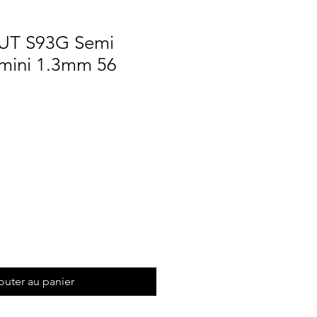
CUT S93G Semi
 mini 1.3mm 56
Prix
outer au panier