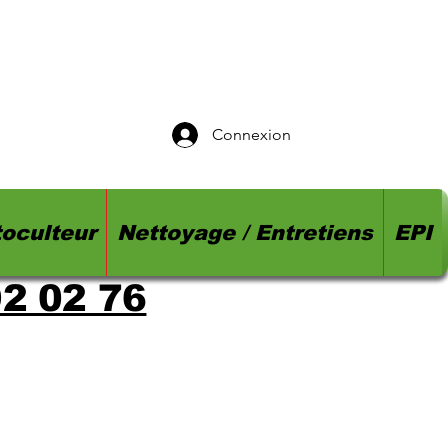
Connexion
oculteur
Nettoyage / Entretiens
EPI
92 02 76