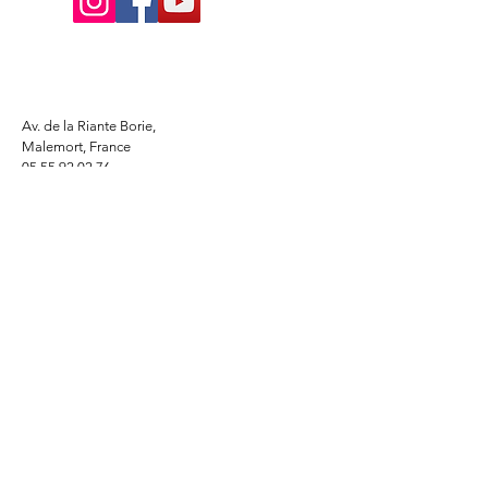
Av. de la Riante Borie,
Malemort, France
05 55 92 02 76
Lacombebrive@free.fr
Condition general
Partenaire
www.azmotors.fr
www.piecesbeta.com
www.kymco-pieces.com
www.husqvarna.com
www.jardin.honda.fr