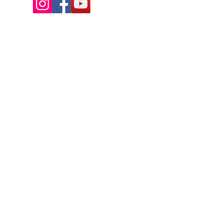
Av. de la Riante Borie,
Malemort, France
05 55 92 02 76
Lacombebrive@free.fr
Condition general
Partenaire
www.azmotors.fr
www.piecesbeta.com
www.kymco-pieces.com
www.husqvarna.com
www.jardin.honda.fr