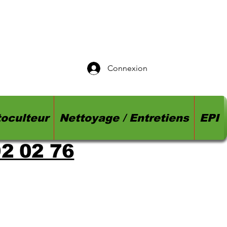
Connexion
oculteur
Nettoyage / Entretiens
EPI
92 02 76