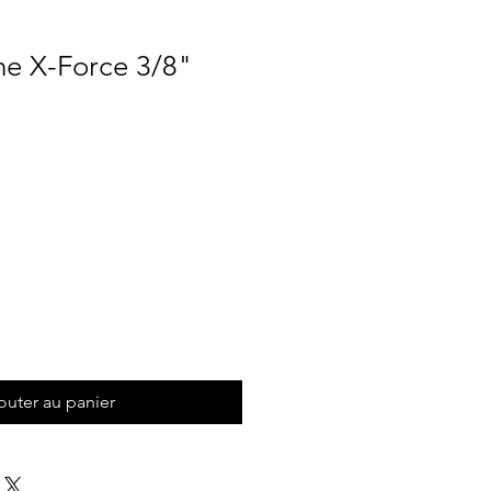
ne X-Force 3/8"
Prix
outer au panier