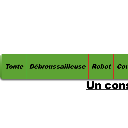
Tonte
Débroussailleuse
Robot
Cou
Un cons