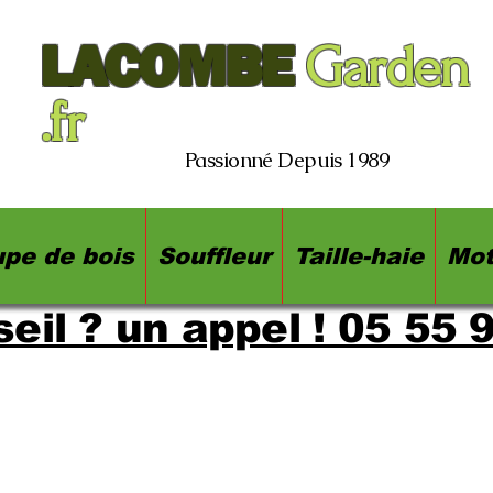
LACOMBE
Garden
.fr
Passionné Depuis 1989
pe de bois
Souffleur
Taille-haie
Mot
eil ? un appel ! 05 55 