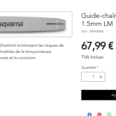
Guide-chaî
1.5mm LM
SKU : 585950868
67,99 €
d'extrmit minimisent les risques de 
aîtrise de la tronçonneuse. 
TVA Incluse
res et la corrosion.
Quantité
*
Aj