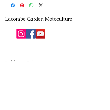
Lacombe Garden Motoculture
Av. de la Riante Borie,
Malemort, France
05 55 92 02 76
Lacombebrive@free.fr
Condition general
Partenaire