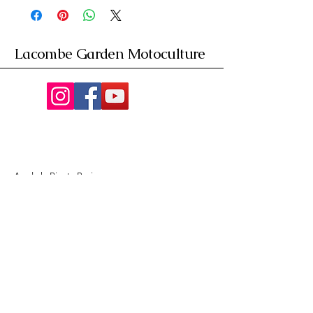
Lacombe Garden Motoculture
Av. de la Riante Borie,
Malemort, France
05 55 92 02 76
Lacombebrive@free.fr
Condition general
Partenaire