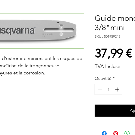
Guide mono
3/8"mini
SKU : 501959245
37,99 €
 d'extrémité minimisent les risques de 
aîtrise de la tronçonneuse. 
TVA Incluse
yures et la corrosion.
Quantité
*
Aj