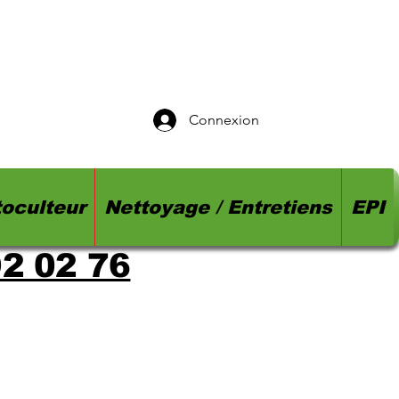
Connexion
oculteur
Nettoyage / Entretiens
EPI
92 02 76