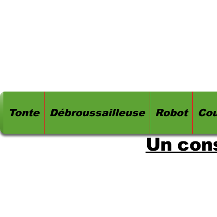
Tonte
Débroussailleuse
Robot
Cou
Un cons