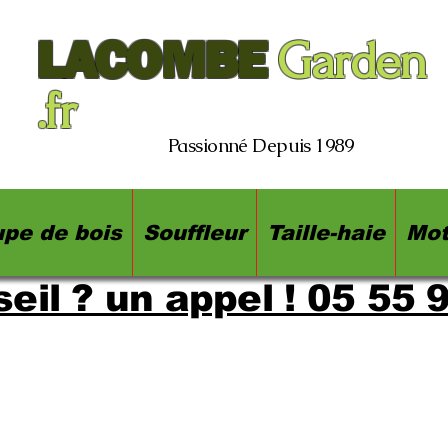
LACOMBE
Garden
.fr
Passionné Depuis 1989
pe de bois
Souffleur
Taille-haie
Mot
eil ? un appel ! 05 55 