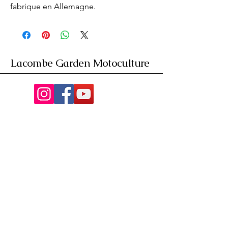
fabrique en Allemagne.
Lacombe Garden Motoculture
Av. de la Riante Borie,
Malemort, France
05 55 92 02 76
Lacombebrive@free.fr
Condition general