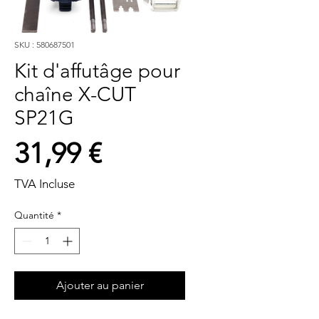
SKU : 580687501
Kit d'affutâge pour
chaîne X-CUT
SP21G
Prix
31,99 €
TVA Incluse
Quantité
*
Ajouter au panier