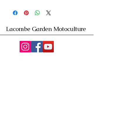
Lacombe Garden Motoculture
Av. de la Riante Borie,
Malemort, France
05 55 92 02 76
Lacombebrive@free.fr
Condition general