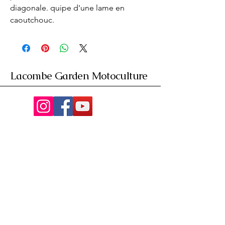
diagonale. quipe d'une lame en 
caoutchouc.
Lacombe Garden Motoculture
Av. de la Riante Borie,
Malemort, France
05 55 92 02 76
Lacombebrive@free.fr
Condition general