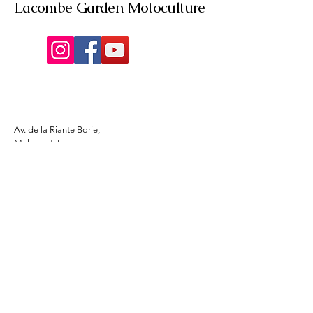
Lacombe Garden Motoculture
Av. de la Riante Borie,
Malemort, France
05 55 92 02 76
Lacombebrive@free.fr
Condition general
Partenaire
www.azmotors.fr
www.piecesbeta.com