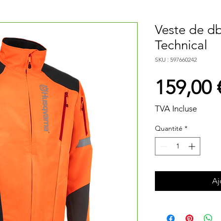
Veste de db
Technical
SKU : 597660242
159,00 
TVA Incluse
Quantité
*
Aj