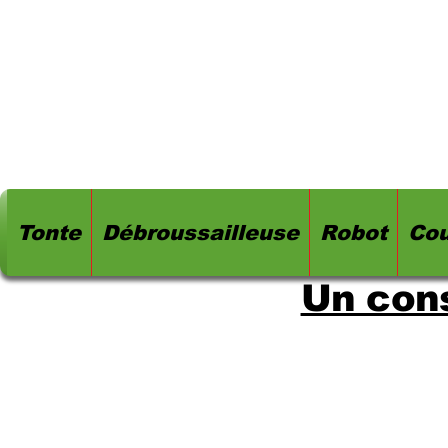
Tonte
Débroussailleuse
Robot
Cou
Un cons