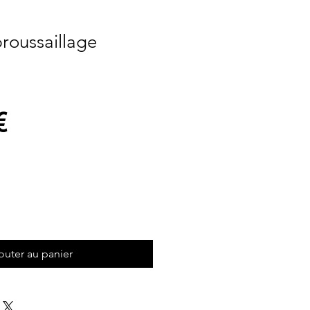
roussaillage
Prix
€
outer au panier