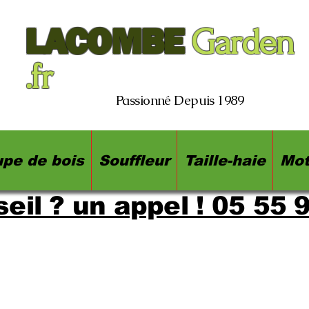
LACOMBE
Garden
.fr
Passionné Depuis 1989
pe de bois
Souffleur
Taille-haie
Mot
eil ? un appel ! 05 55 