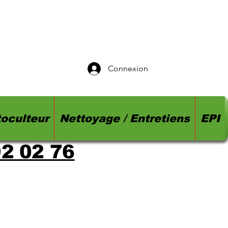
Connexion
oculteur
Nettoyage / Entretiens
EPI
92 02 76