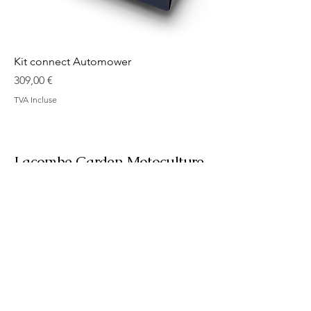
Kit connect Automower
Prix
309,00 €
TVA Incluse
Lacombe Garden Motoculture
Av. de la Riante Borie,
Malemort, France
05 55 92 02 76