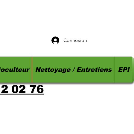
Connexion
oculteur
Nettoyage / Entretiens
EPI
92 02 76