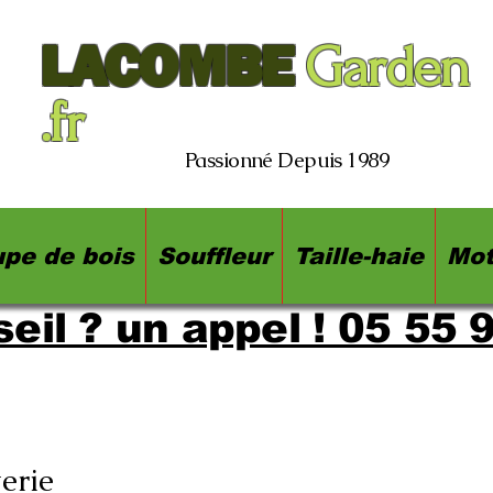
LACOMBE
Garden
.fr
Passionné Depuis 1989
pe de bois
Souffleur
Taille-haie
Mot
eil ? un appel ! 05 55 
erie