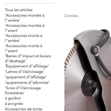
Tous les articles
'Accessoires montés à
2 articles
l''arrière'
'Accessoires montés à
l''avant'
'Accessoires monts à
l''arrière'
'Accessoires monts à
l''avant'
'Barres d''impact et leviers
d''abattage'
'Équipement d''affûtage'
'Lames d''claircissage'
'quipement d''affûtage'
'quipements d''arboriste'
'Scies d''claircissage
forestières'
à guidon
à poignée
Accessoires de tonte