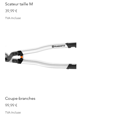
Scateur taille M
Prix
39,99 €
TVA Incluse
Coupe-branches
Prix
99,99 €
TVA Incluse