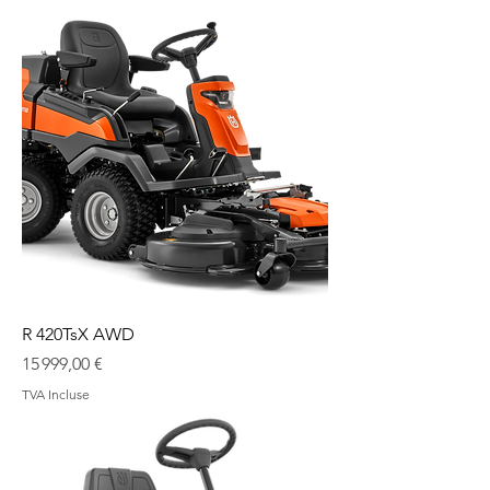
R 420TsX AWD
Prix
15 999,00 €
TVA Incluse