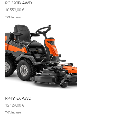
RC 320Ts AWD
Prix
10 559,00 €
TVA Incluse
R 419TsX AWD
Prix
12 129,00 €
TVA Incluse