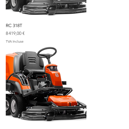
RC 318T
Prix
8 419,00 €
TVA Incluse