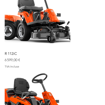
R 112iC
Prix
6 599,00 €
TVA Incluse