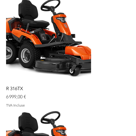
R 316TX
Prix
6 999,00 €
TVA Incluse