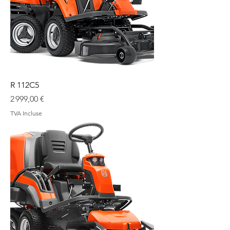
R 112C5
Prix
2 999,00 €
TVA Incluse