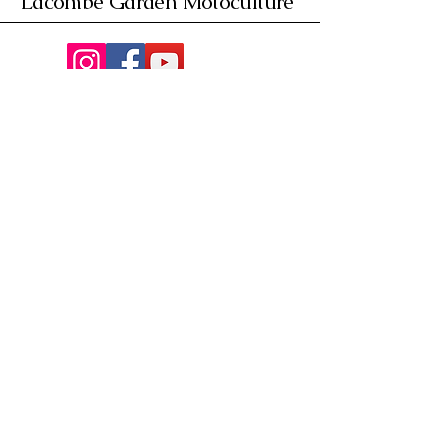
Lacombe Garden Motoculture
Av. de la Riante Borie,
Malemort, France
05 55 92 02 76
Lacombebrive@free.fr
Condition general
Partenaire
www.azmotors.fr
www.piecesbeta.com
www.kymco-pieces.com