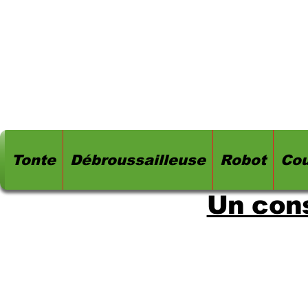
Tonte
Débroussailleuse
Robot
Cou
Un cons