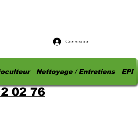
Connexion
oculteur
Nettoyage / Entretiens
EPI
92 02 76