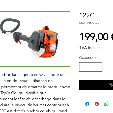
122C
SKU : 966779701
199,00 
TVA Incluse
Quantité
*
-bordures lger et convivial pour un 
lle en douceur  il dispose de 
Aj
t permettant de dmarrer le produit avec 
Tap'n Go  qui signifie que 
 poussant la tête de dsherbage dans le 
uire le niveau de bruit et contribuer à 
22C est dot d'un arbre courb qui rend 