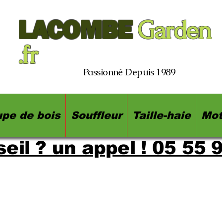
LACOMBE
Garden
.fr
Passionné Depuis 1989
pe de bois
Souffleur
Taille-haie
Mot
eil ? un appel ! 05 55 