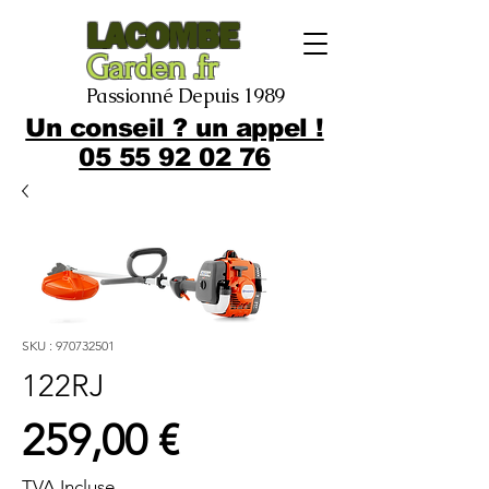
LACOMBE
Garden .fr
Passionné Depuis 1989
Un conseil ? un appel !
05 55 92 02 76
SKU : 970732501
122RJ
Prix
259,00 €
TVA Incluse