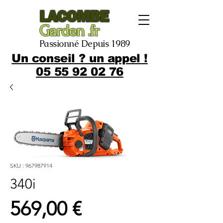
LACOMBE
Garden .fr
Passionné Depuis 1989
Un conseil ? un appel !
05 55 92 02 76
SKU : 967987914
340i
Prix
569,00 €