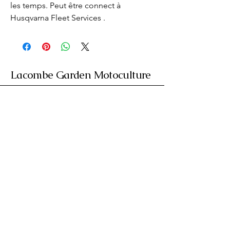
les temps. Peut être connect à 
Husqvarna Fleet Services .
Lacombe Garden Motoculture
Av. de la Riante Borie,
Malemort, France
05 55 92 02 76
Lacombebrive@free.fr
Condition general