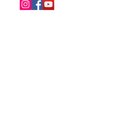
Av. de la Riante Borie,
Malemort, France
05 55 92 02 76
Lacombebrive@free.fr
Condition general
Partenaire
www.azmotors.fr
www.piecesbeta.com
www.kymco-pieces.com
www.husqvarna.com