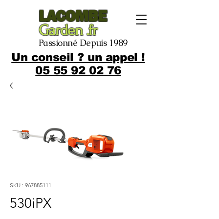
LACOMBE
Garden .fr
Passionné Depuis 1989
Un conseil ? un appel !
05 55 92 02 76
SKU : 967885111
530iPX