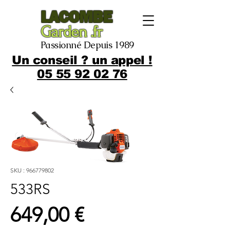
LACOMBE
Garden .fr
Passionné Depuis 1989
Un conseil ? un appel !
05 55 92 02 76
SKU : 966779802
533RS
Prix
649,00 €