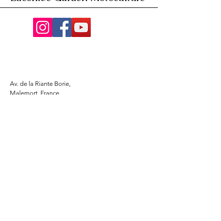
Av. de la Riante Borie,
Malemort, France
05 55 92 02 76
Lacombebrive@free.fr
Condition general
Partenaire
www.azmotors.fr
www.piecesbeta.com
www.kymco-pieces.com