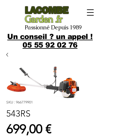
LACOMBE
Garden .fr
Passionné Depuis 1989
Un conseil ? un appel !
05 55 92 02 76
SKU : 966779901
543RS
Prix
699,00 €