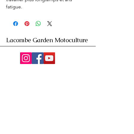
fatigue.
Lacombe Garden Motoculture
Av. de la Riante Borie,
Malemort, France
05 55 92 02 76
Lacombebrive@free.fr
Condition general