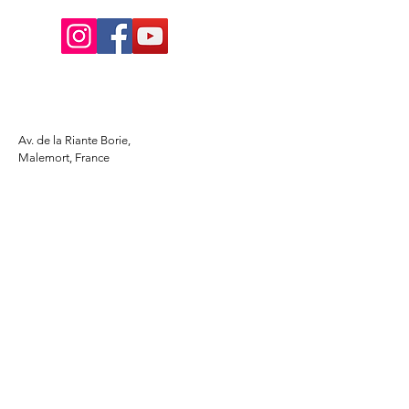
Av. de la Riante Borie,
Malemort, France
05 55 92 02 76
Lacombebrive@free.fr
Condition general
Partenaire
www.azmotors.fr
www.piecesbeta.com
www.kymco-pieces.com
www.husqvarna.com