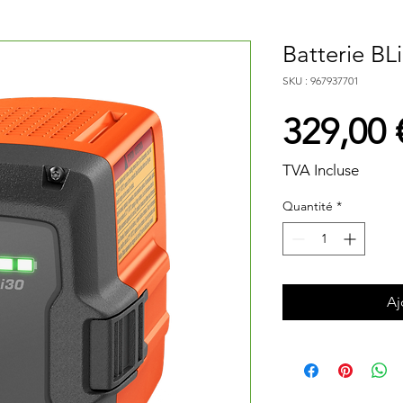
Batterie BL
SKU : 967937701
329,00 
TVA Incluse
Quantité
*
Aj