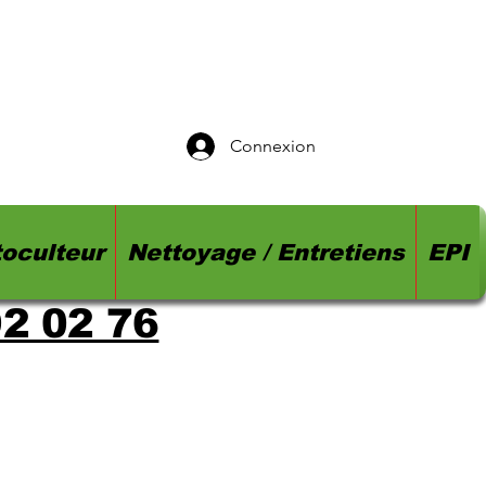
Connexion
oculteur
Nettoyage / Entretiens
EPI
92 02 76