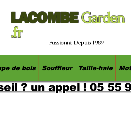
LACOMBE
Garden
.fr
Passionné Depuis 1989
pe de bois
Souffleur
Taille-haie
Mot
eil ? un appel ! 05 55 