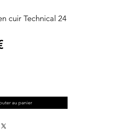
n cuir Technical 24
Prix
€
outer au panier