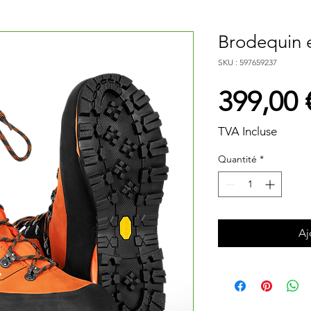
Brodequin e
SKU : 597659237
399,00 
TVA Incluse
Quantité
*
Aj