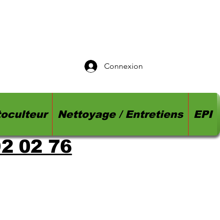
Connexion
oculteur
Nettoyage / Entretiens
EPI
92 02 76