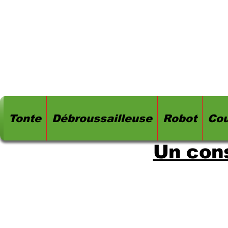
Tonte
Débroussailleuse
Robot
Cou
Un cons