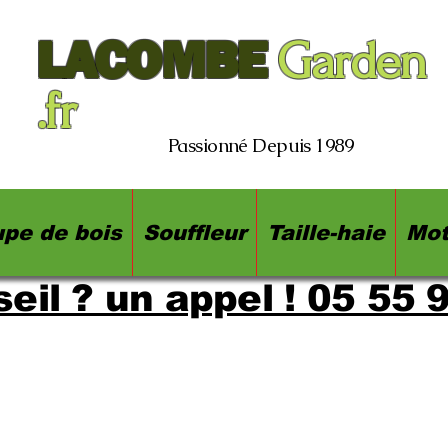
LACOMBE
Garden
.fr
Passionné Depuis 1989
pe de bois
Souffleur
Taille-haie
Mot
eil ? un appel ! 05 55 