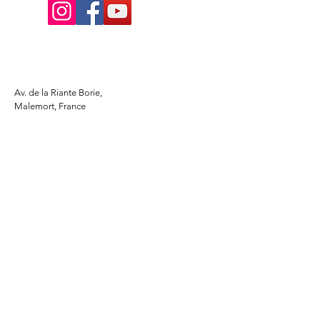
Av. de la Riante Borie,
Malemort, France
05 55 92 02 76
Lacombebrive@free.fr
Condition general
Partenaire
www.azmotors.fr
www.piecesbeta.com
www.kymco-pieces.com
www.husqvarna.com