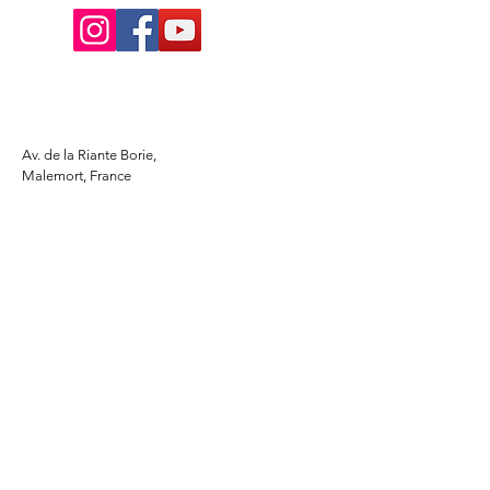
Av. de la Riante Borie,
Malemort, France
05 55 92 02 76
Lacombebrive@free.fr
Condition general
Partenaire
www.azmotors.fr
www.piecesbeta.com
www.kymco-pieces.com
www.husqvarna.com