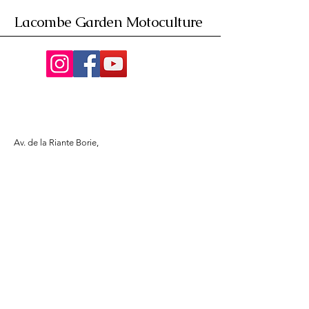
Lacombe Garden Motoculture
Av. de la Riante Borie,
Malemort, France
05 55 92 02 76
Lacombebrive@free.fr
Condition general
Partenaire
www.azmotors.fr
www.piecesbeta.com