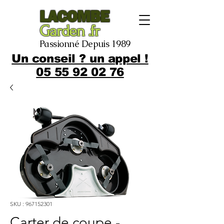
LACOMBE
Garden .fr
Passionné Depuis 1989
Un conseil ? un appel !
05 55 92 02 76
SKU : 967152301
Carter de coupe -