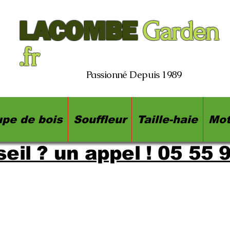
LACOMBE
Garden
.fr
Passionné Depuis 1989
pe de bois
Souffleur
Taille-haie
Mot
eil ? un appel ! 05 55 