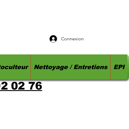
Connexion
oculteur
Nettoyage / Entretiens
EPI
92 02 76