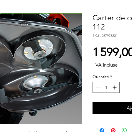
Carter de 
112
SKU : 967978201
1 599,0
TVA Incluse
Quantité
*
Aj