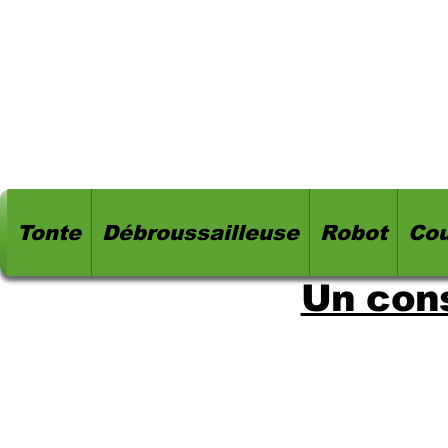
Tonte
Débroussailleuse
Robot
Cou
Un cons