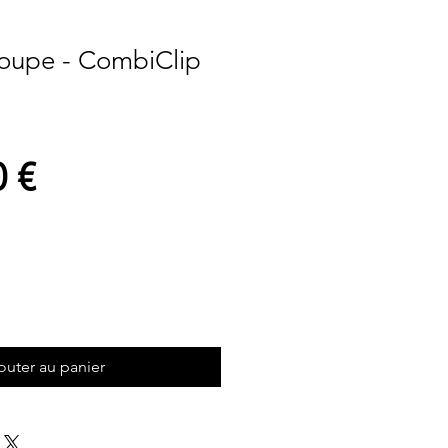
coupe - CombiClip
Prix
0 €
outer au panier