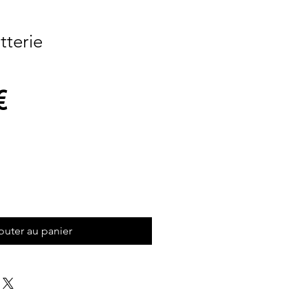
tterie
Prix
€
outer au panier