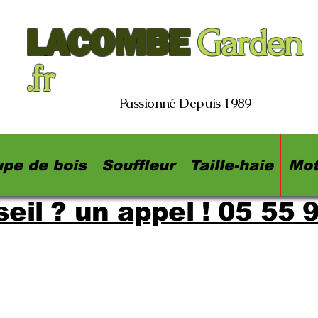
LACOMBE
Garden
.fr
Passionné Depuis 1989
pe de bois
Souffleur
Taille-haie
Mot
eil ? un appel ! 05 55 