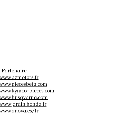
Partenaire
www.azmotors.fr
www.piecesbeta.com
www.kymco-pieces.com
www.husqvarna.com
www.jardin.honda.fr
www.anova.es/fr