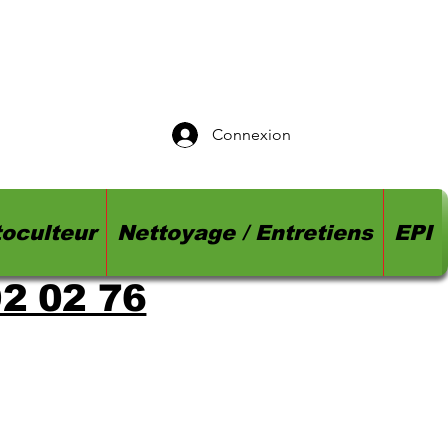
Connexion
oculteur
Nettoyage / Entretiens
EPI
92 02 76