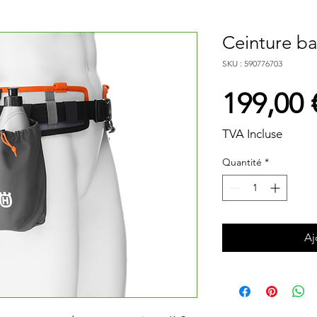
Ceinture ba
SKU : 590776703
199,00 
TVA Incluse
Quantité
*
Aj