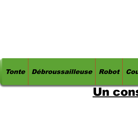
Tonte
Débroussailleuse
Robot
Cou
Un cons