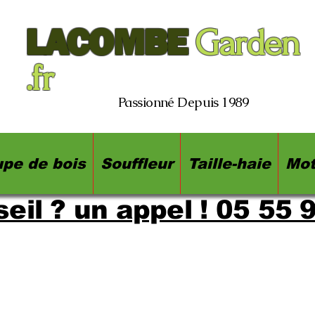
LACOMBE
Garden
.fr
Passionné Depuis 1989
pe de bois
Souffleur
Taille-haie
Mot
eil ? un appel ! 05 55 