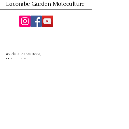
Lacombe Garden Motoculture
Av. de la Riante Borie,
Malemort, France
05 55 92 02 76
Lacombebrive@free.fr
Condition general
Partenaire
www.azmotors.fr
www.piecesbeta.com