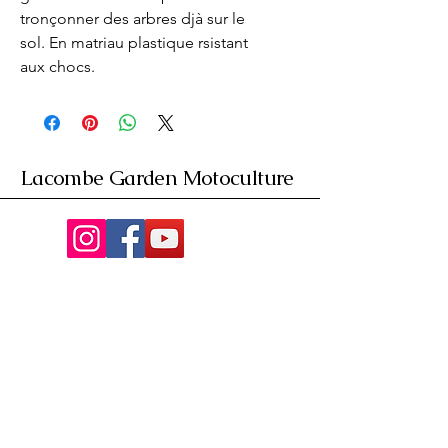
tronçonner des arbres djà sur le 
sol. En matriau plastique rsistant 
aux chocs.
Lacombe Garden Motoculture
Av. de la Riante Borie,
Malemort, France
05 55 92 02 76
Lacombebrive@free.fr