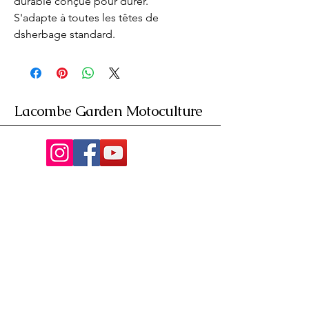
durable conçue pour durer. 
S'adapte à toutes les têtes de 
dsherbage standard.
Lacombe Garden Motoculture
Av. de la Riante Borie,
Malemort, France
05 55 92 02 76
Lacombebrive@free.fr
Condition general