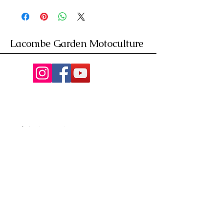
Lacombe Garden Motoculture
Av. de la Riante Borie,
Malemort, France
05 55 92 02 76
Lacombebrive@free.fr
Condition general
Partenaire