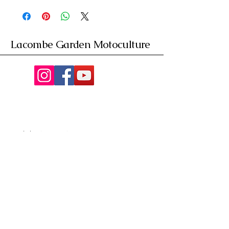
Lacombe Garden Motoculture
Av. de la Riante Borie,
Malemort, France
05 55 92 02 76
Lacombebrive@free.fr
Condition general
Partenaire