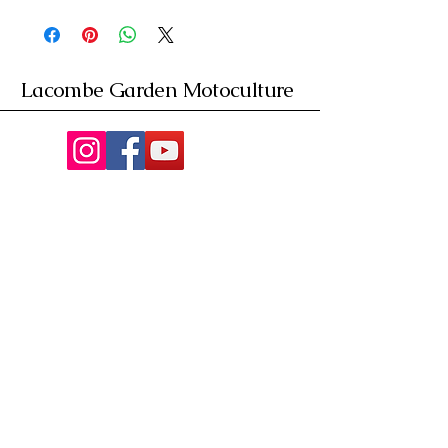
Lacombe Garden Motoculture
Av. de la Riante Borie,
Malemort, France
05 55 92 02 76
Lacombebrive@free.fr
Condition general
Partenaire