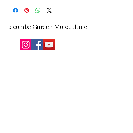
Lacombe Garden Motoculture
Av. de la Riante Borie,
Malemort, France
05 55 92 02 76
Lacombebrive@free.fr
Condition general
Partenaire