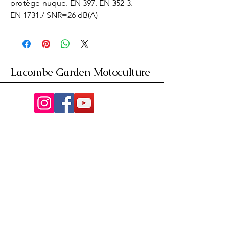
protège-nuque. EN 397. EN 352-3. 
EN 1731./ SNR=26 dB(A)
Lacombe Garden Motoculture
Av. de la Riante Borie,
Malemort, France
05 55 92 02 76
Lacombebrive@free.fr
Condition general