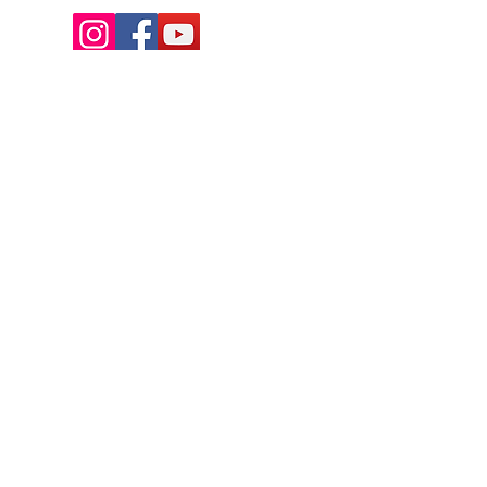
Av. de la Riante Borie,
Malemort, France
05 55 92 02 76
Lacombebrive@free.fr
Condition general
Partenaire
www.azmotors.fr
www.piecesbeta.com
www.kymco-pieces.com
www.husqvarna.com