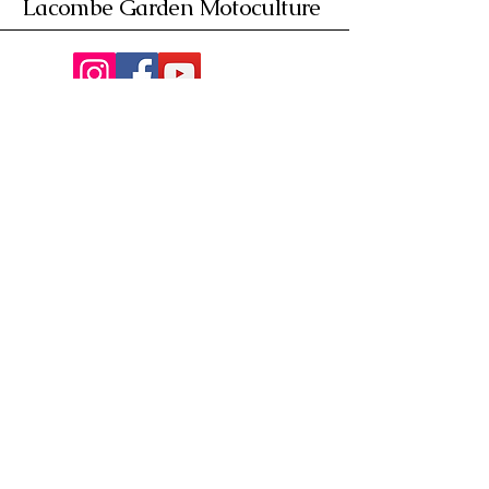
Lacombe Garden Motoculture
Av. de la Riante Borie,
Malemort, France
05 55 92 02 76
Lacombebrive@free.fr
Condition general
Partenaire
www.azmotors.fr
www.piecesbeta.com