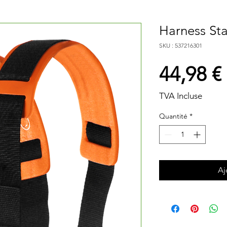
Harness St
SKU : 537216301
44,98 €
TVA Incluse
Quantité
*
Aj