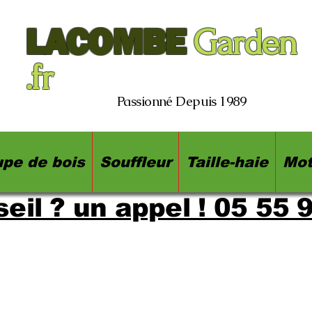
LACOMBE
Garden
.fr
Passionné Depuis 1989
pe de bois
Souffleur
Taille-haie
Mot
eil ? un appel ! 05 55 