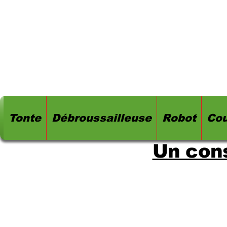
Tonte
Débroussailleuse
Robot
Cou
Un cons