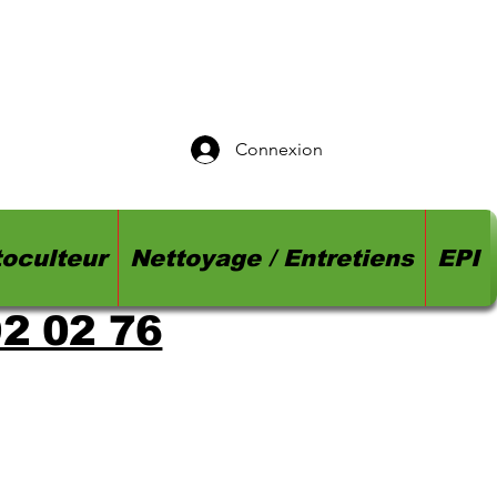
Connexion
oculteur
Nettoyage / Entretiens
EPI
92 02 76