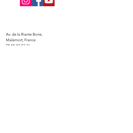
Av. de la Riante Borie,
Malemort, France
05 55 92 02 76
Lacombebrive@free.fr
Condition general
Partenaire
www.azmotors.fr
www.piecesbeta.com
www.kymco-pieces.com
www.husqvarna.com
www.jardin.honda.fr