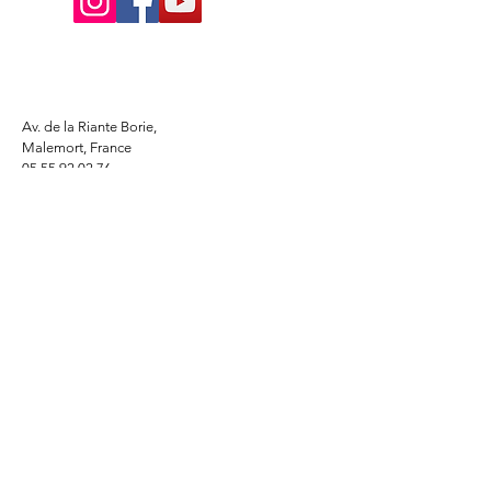
Av. de la Riante Borie,
Malemort, France
05 55 92 02 76
Lacombebrive@free.fr
Condition general
Partenaire
www.azmotors.fr
www.piecesbeta.com
www.kymco-pieces.com
www.husqvarna.com
www.jardin.honda.fr