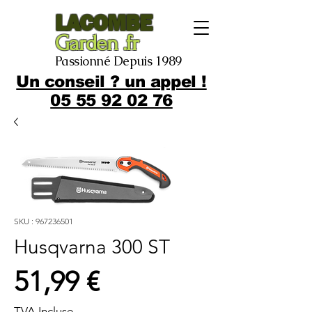
LACOMBE
Garden .fr
Passionné Depuis 1989
Un conseil ? un appel !
05 55 92 02 76
SKU : 967236501
Husqvarna 300 ST
Prix
51,99 €
TVA Incluse