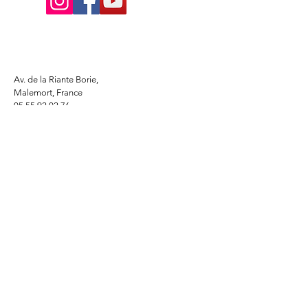
Av. de la Riante Borie,
Malemort, France
05 55 92 02 76
Lacombebrive@free.fr
Condition general
Partenaire
www.azmotors.fr
www.piecesbeta.com
www.kymco-pieces.com
www.husqvarna.com
www.jardin.honda.fr